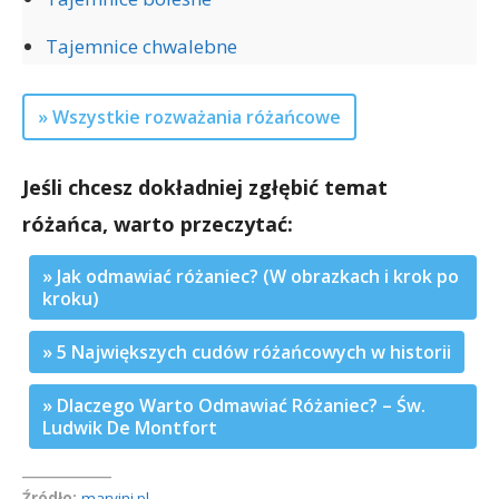
Tajemnice chwalebne
» Wszystkie rozważania różańcowe
Jeśli chcesz dokładniej zgłębić temat
różańca, warto przeczytać:
» Jak odmawiać różaniec? (W obrazkach i krok po
kroku)
» 5 Największych cudów różańcowych w historii
» Dlaczego Warto Odmawiać Różaniec? – Św.
Ludwik De Montfort
__________
Źródło:
maryjni.pl