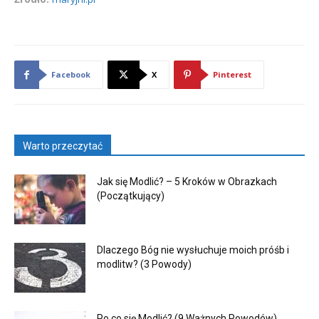
Facebook
X
Pinterest
Warto przeczytać
Jak się Modlić? – 5 Kroków w Obrazkach
(Początkujący)
Dlaczego Bóg nie wysłuchuje moich próśb i
modlitw? (3 Powody)
Po co się Modlić? (9 Ważnych Powodów)